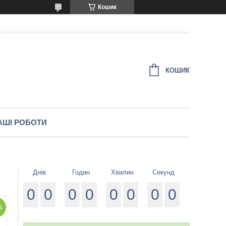
Кошик
КОШИК
АШІ РОБОТИ
Днів
Годин
Хвилин
Секунд
0
0
0
0
0
0
0
0
%