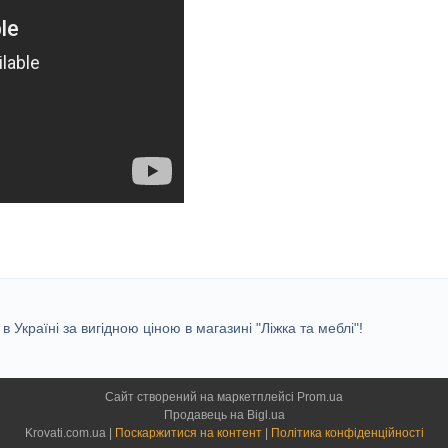
 Україні за вигідною ціною в магазині "Ліжка та меблі"!
Сайт створений на маркетплейсі
Prom.ua
Продавець на Bigl.ua
Krovati.com.ua |
Поскаржитися на контент
|
Політика конфіденційності