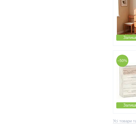
Залиши
–50%
Залиши
Усі товари т