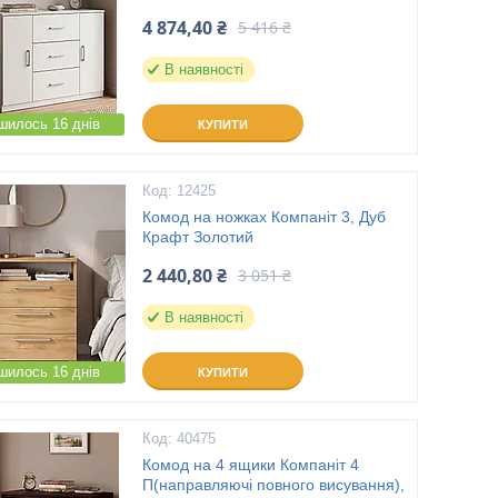
4 874,40 ₴
5 416 ₴
В наявності
шилось 16 днів
КУПИТИ
12425
Комод на ножках Компаніт 3, Дуб
Крафт Золотий
2 440,80 ₴
3 051 ₴
В наявності
шилось 16 днів
КУПИТИ
40475
Комод на 4 ящики Компаніт 4
П(направляючі повного висування),