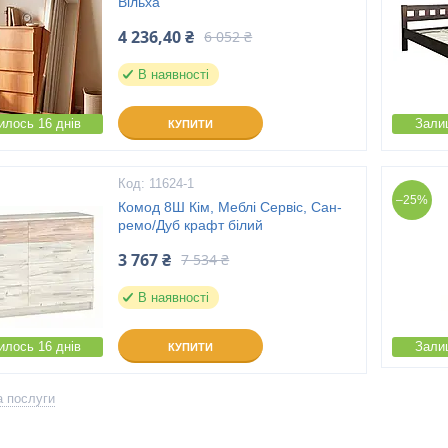
Вільха
4 236,40 ₴
6 052 ₴
В наявності
лось 16 днів
Зали
КУПИТИ
11624-1
–25%
Комод 8Ш Кім, Меблі Сервіс, Сан-
ремо/Дуб крафт білий
3 767 ₴
7 534 ₴
В наявності
лось 16 днів
Зали
КУПИТИ
а послуги