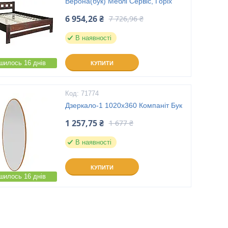
Верона(бук) Меблі Сервіс, Горіх
6 954,26 ₴
7 726,96 ₴
В наявності
шилось 16 днів
КУПИТИ
71774
Дзеркало-1 1020x360 Компаніт Бук
1 257,75 ₴
1 677 ₴
В наявності
КУПИТИ
шилось 16 днів