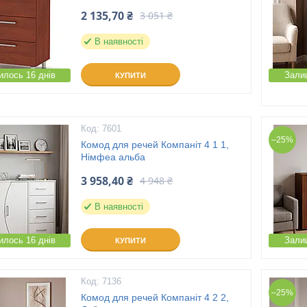
2 135,70 ₴
3 051 ₴
В наявності
лось 16 днів
Зали
КУПИТИ
7601
–25%
Комод для речей Компаніт 4 1 1,
Німфеа альба
3 958,40 ₴
4 948 ₴
В наявності
лось 16 днів
Зали
КУПИТИ
7136
–25%
Комод для речей Компаніт 4 2 2,