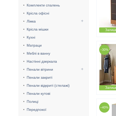
Комплекти спалень
Крісла офісні
Ліжка
Крісла мішки
Залиши
Кухні
Матраци
–30%
Меблі в ванну
Настінні дзеркала
Пенали вітрини
Пенали закриті
Пенали відкриті (стелажі)
Залиши
Пенали кутові
Полиці
–40%
Передпокої