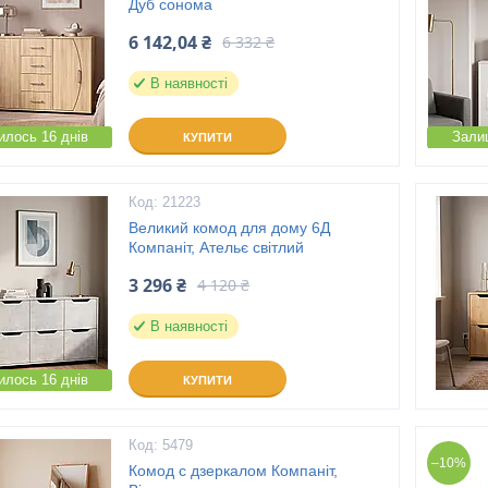
Дуб сонома
6 142,04 ₴
6 332 ₴
В наявності
лось 16 днів
Зали
КУПИТИ
21223
Великий комод для дому 6Д
Компаніт, Ательє світлий
3 296 ₴
4 120 ₴
В наявності
лось 16 днів
КУПИТИ
5479
–10%
Комод c дзеркалом Компаніт,