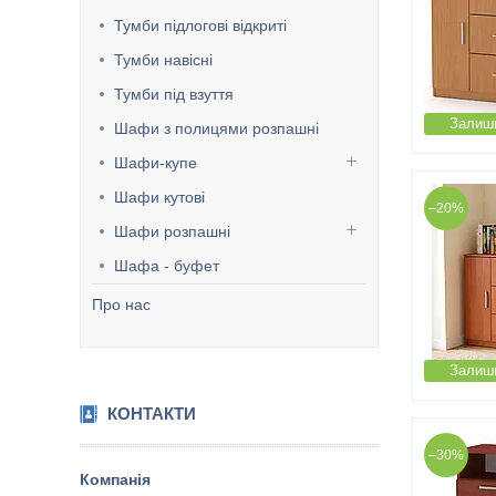
Тумби підлогові відкриті
Тумби навісні
Тумби під взуття
Залиши
Шафи з полицями розпашні
Шафи-купе
Шафи кутові
–20%
Шафи розпашні
Шафа - буфет
Про нас
Залиши
КОНТАКТИ
–30%