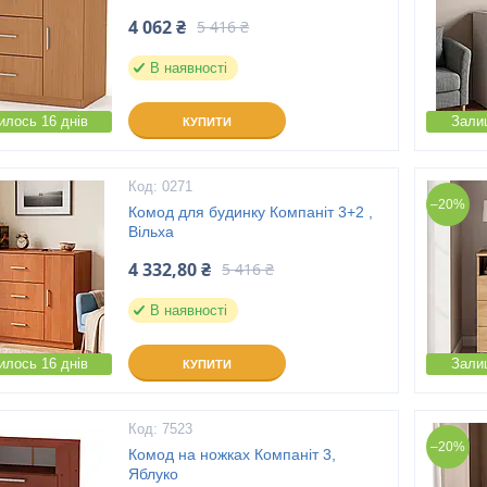
4 062 ₴
5 416 ₴
В наявності
лось 16 днів
Зали
КУПИТИ
0271
–20%
Комод для будинку Компаніт 3+2 ,
Вільха
4 332,80 ₴
5 416 ₴
В наявності
лось 16 днів
Зали
КУПИТИ
7523
–20%
Комод на ножках Компаніт 3,
Яблуко