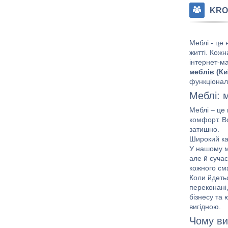
KRO
Меблі - це 
житті. Кожн
інтернет-ма
меблів (Ки
функціонал
Меблі: 
Меблі – це 
комфорт. В
затишно.
Широкий ка
У нашому ма
але й сучас
кожного см
Коли йдетьс
переконані,
бізнесу та 
вигідною.
Чому ви