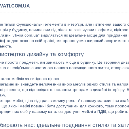
VATI.COM.UA
не тільки функціональні елементи в інтер'єрі, але і втілення вашо
а річ у будинку, починаючи від ліжок та закінчуючи шафами, відігра
газин "Ліжка.com.ua" виділяється як ідеальне місце для придбання 
їв)
та доставка по всій країні, ми пропонуємо широкий асортимент т
ьність.
мистецтво дизайну та комфорту
не просто предмети, які займають місце в будинку. Це творіння диз
она є невід'ємною частиною нашого повсякденного життя, створю
талог меблів за вигідною ціною
газині ви знайдете величезний вибір меблів різних стилів та напрям
ні рішення, що відповідають останнім трендам в дизайні інтер'єру. Бу
аку.
я про меблі, ціна відіграє важливу роль. У нашому магазині ви зна
 що якісні меблі повинні бути доступними для кожного, тому пропо
юридичних осіб у нашому каталозі доступні
меблі з ПДВ
, що робить
бирають нас: ідеальне поєднання стилю та зат