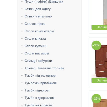
Пуфи (пуфіки) /Банкетки
Стійки для одягу
Стінки у вітальню
Стелаж-гірка
Залиши
Столи комп'ютерні
Столи книжка
–30%
Столи кухонні
Столи письмові
Стільці і табурети
Трюмо, Туалетні столики
Тумби під телевізор
Залиши
Тумбочки приліжкові
Тумби підлогові
Тумби з дзеркалом
–25%
Тумби на колесах