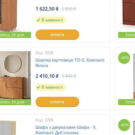
1 622,50 ₴
2 950 ₴
В наявності
лось 16 днів
Зали
КУПИТИ
5038
–40%
Широка взуттєвиця ТО-5, Компаніт,
Вільха
2 410,10 ₴
3 443 ₴
В наявності
лось 16 днів
Зали
КУПИТИ
0788
–40%
Шафа з дзеркалами Шафа - 5,
Компаніт, Дуб сонома