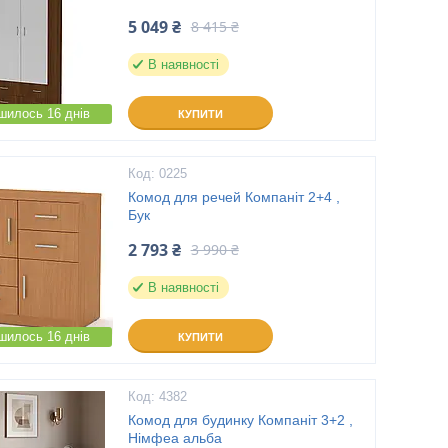
5 049 ₴
8 415 ₴
В наявності
шилось 16 днів
КУПИТИ
0225
Комод для речей Компаніт 2+4 ,
Бук
2 793 ₴
3 990 ₴
В наявності
шилось 16 днів
КУПИТИ
4382
Комод для будинку Компаніт 3+2 ,
Німфеа альба