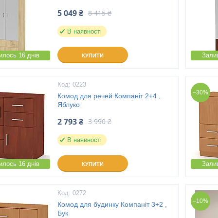
5 049 ₴
8 415 ₴
В наявності
лось 16 днів
Зали
КУПИТИ
0223
–30%
Комод для речей Компаніт 2+4 ,
Яблуко
2 793 ₴
3 990 ₴
В наявності
лось 16 днів
Зали
КУПИТИ
0272
–10%
Комод для будинку Компаніт 3+2 ,
Бук