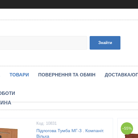
Знайти
А
ТОВАРИ
ПОВЕРНЕННЯ ТА ОБМІН
ДОСТАВКА/О
ОБОТИ
РИНА
10831
–55%
Підлогова Тумба МГ-3 . Компаніт.
Вільха