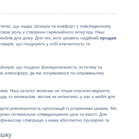
го стилю, що надає затишок та комфорт у повсякденному
є свою роль у створенні гармонійного інтер'єру. Наш
меблів для дому. Для тих, кого цікавить надійний
продаж
оварів, що поєднують у собі елегантність та
айнерів, що поєднує функціональність, естетику та
ючи атмосферу, де ми почуваємося по-справжньому
ків. Наш каталог включає не тільки класичні варіанти,
дь то мінімалізм, вінтаж чи еклектика, у нас є меблі для
йдете різноманітність пропозицій із розумними цінами. Ми
нуємо оптимальне співвідношення ціни та якості. Для
 фінансову співпрацю з нами абсолютно прозорою та
ишку