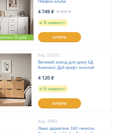
Німфеа альба
4 749 ₴
6 332 ₴
В наявності
шилось 16 днів
КУПИТИ
212231
Великий комод для дому 6Д
Компаніт, Дуб крафт золотий
4 120 ₴
В наявності
КУПИТИ
29961
Ліжко дерев’яне 160 +внесок,