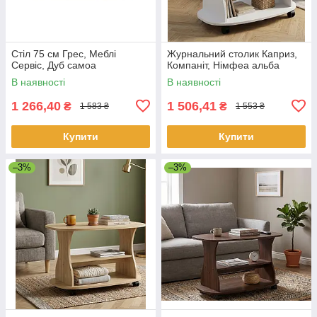
Стіл 75 см Грес, Меблі
Журнальний столик Каприз,
Сервіс, Дуб самоа
Компаніт, Німфеа альба
В наявності
В наявності
1 266,40
1 506,41
₴
₴
1 583 ₴
1 553 ₴
Купити
Купити
–3%
–3%