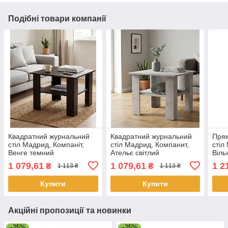
Подібні товари компанії
Квадратний журнальний
Квадратний журнальний
Пря
стіл Мадрид, Компаніт,
стіл Мадрид, Компанит,
стіл
Венге темний
Ательє світлий
Віль
1 079,61
1 079,61
1 2
₴
₴
1 113 ₴
1 113 ₴
Купити
Купити
Акційні пропозиції та новинки
–25%
–25%