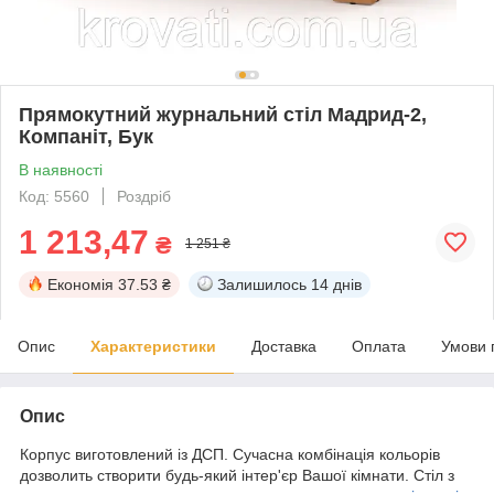
Прямокутний журнальний стіл Мадрид-2,
Компаніт, Бук
В наявності
Код: 5560
Роздріб
1 213,47
₴
1 251 ₴
Економія
37.53 ₴
Залишилось
14 днів
Опис
Характеристики
Доставка
Оплата
Умови 
Опис
Корпус виготовлений із ДСП. Сучасна комбінація кольорів
дозволить створити будь-який інтер'єр Вашої кімнати. Стіл з