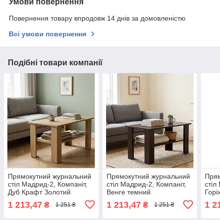
Умови повернення
Повернення товару впродовж 14 днів за домовленістю
Всі умови повернення
Подібні товари компанії
Прямокутний журнальний
Прямокутний журнальний
Пря
стіл Мадрид-2, Компаніт,
стіл Мадрид-2, Компаніт,
стіл
Дуб Крафт Золотий
Венге темний
Горі
1 213,47
1 213,47
1 2
₴
₴
1 251 ₴
1 251 ₴