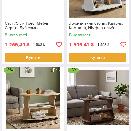
Стіл 75 см Грес, Меблі
Журнальний столик Каприз,
Сервіс, Дуб самоа
Компаніт, Німфеа альба
В наявності
В наявності
1 266,40
1 506,41
₴
₴
1 583 ₴
1 553 ₴
Купити
Купити
–3%
–3%