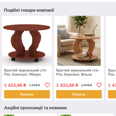
Подібні товари компанії
Круглий журнальний стіл
Круглий журнальний стіл
Круг
Рінг, Компаніт, Яблуко
Рінг, Компаніт, Вільха
Рінг
1 433,66
1 433,66
1 4
₴
₴
1 478 ₴
1 478 ₴
Купити
Купити
Акційні пропозиції та новинки