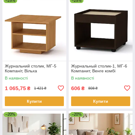
–25%
–25%
Журнальний столик, МГ-5
Журнальный столик-1, МГ-6
Компаніт, Вільха
Компанит, Венге комбі
В наявності
В наявності
1 065,75
606
₴
₴
1 421 ₴
808 ₴
Купити
Купити
–20%
–20%