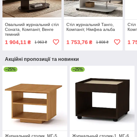
Овальний журнальний стіл
Стіл журнальний Танго,
Стіл
Соната, Компаніт, Венге
Компаніт, Німфеа альба
Комп
темний
1 904,11
1 753,76
1 7
₴
₴
1 963 ₴
1 808 ₴
Акційні пропозиції та новинки
–25%
–25%
Журнальний столик, МГ-5
Журнальный столик-1, МГ-6