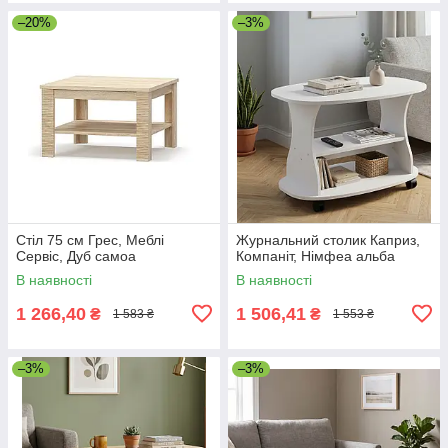
–20%
–3%
Стіл 75 см Грес, Меблі
Журнальний столик Каприз,
Сервіс, Дуб самоа
Компаніт, Німфеа альба
В наявності
В наявності
1 266,40
1 506,41
₴
₴
1 583 ₴
1 553 ₴
–3%
–3%