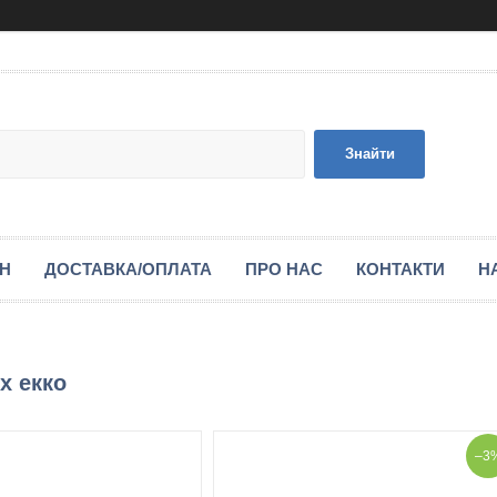
Знайти
ІН
ДОСТАВКА/ОПЛАТА
ПРО НАС
КОНТАКТИ
Н
х екко
–3