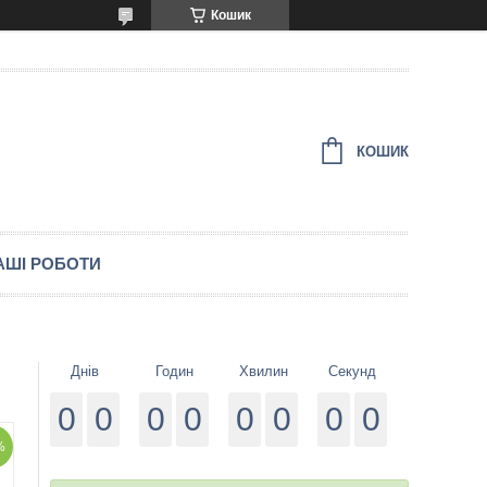
Кошик
КОШИК
АШІ РОБОТИ
Днів
Годин
Хвилин
Секунд
0
0
0
0
0
0
0
0
%