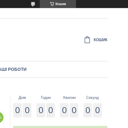
Кошик
КОШИК
АШІ РОБОТИ
Днів
Годин
Хвилин
Секунд
0
0
0
0
0
0
0
0
%