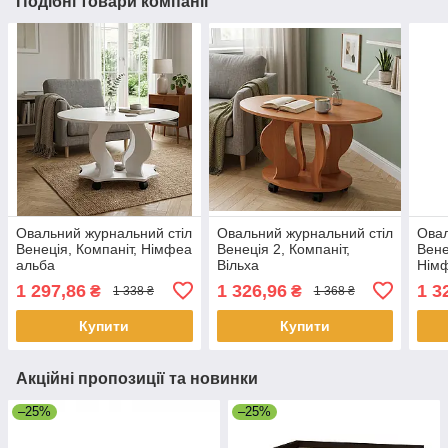
Подібні товари компанії
Овальний журнальний стіл
Овальний журнальний стіл
Овал
Венеція, Компаніт, Німфеа
Венеція 2, Компаніт,
Вене
альба
Вільха
Нім
1 297,86
1 326,96
1 3
₴
₴
1 338 ₴
1 368 ₴
Купити
Купити
Акційні пропозиції та новинки
–25%
–25%