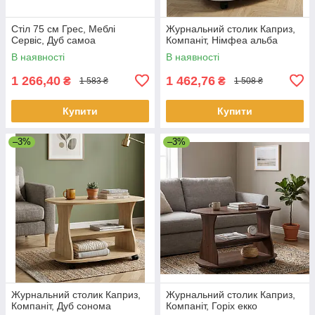
Стіл 75 см Грес, Меблі
Журнальний столик Каприз,
Сервіс, Дуб самоа
Компаніт, Німфеа альба
В наявності
В наявності
1 266,40
1 462,76
₴
₴
1 583 ₴
1 508 ₴
Купити
Купити
–3%
–3%
Журнальний столик Каприз,
Журнальний столик Каприз,
Компаніт, Дуб сонома
Компаніт, Горіх екко