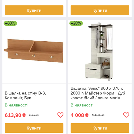
Купити
Купити
–30%
–20%
Вішалка "Аякс" 900 х 376 х
Вішалка на стіну В-3,
2000 h Майстер Форм . Дуб
Компаніт, Бук
крафт білий / венге магія
(правостороння)
В наявності
В наявності
613,90
4 008
₴
₴
877 ₴
5 010 ₴
Купити
Купити