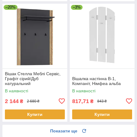
–20%
–3%
Вішак Стелла Меблі Сервіс,
Графіт сірий/Дуб
Вішалка настінна В-1,
натуральний
Компаніт, Німфеа альба
В наявності
В наявності
2 144
817,71
₴
₴
2 680 ₴
843 ₴
Купити
Купити
Показати ще