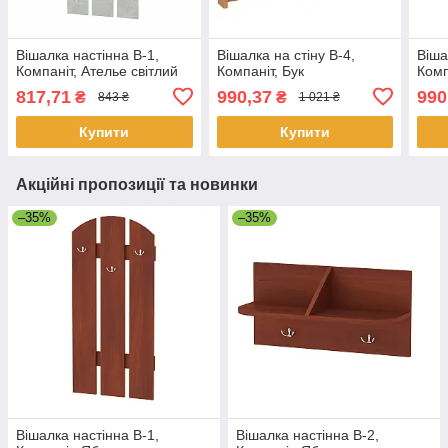
Вішалка настінна В-1,
Вішалка на стіну В-4,
Віша
Компаніт, Ателье світлий
Компаніт, Бук
Комп
817,71
990,37
990
₴
₴
843 ₴
1 021 ₴
Купити
Купити
Акційні пропозиції та новинки
–35%
–35%
Вішалка настінна В-1,
Вішалка настінна В-2,