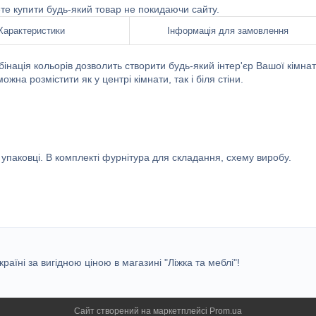
ете купити будь-який товар не покидаючи сайту.
Характеристики
Інформація для замовлення
інація кольорів дозволить створити будь-який інтер'єр Вашої кімнат
на розмістити як у центрі кімнати, так і біля стіни.
упаковці. В комплекті фурнітура для складання, схему виробу.
раїні за вигідною ціною в магазині "Ліжка та меблі"!
Сайт створений на маркетплейсі
Prom.ua