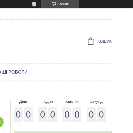
Кошик
КОШИК
АШІ РОБОТИ
Днів
Годин
Хвилин
Секунд
0
0
0
0
0
0
0
0
%