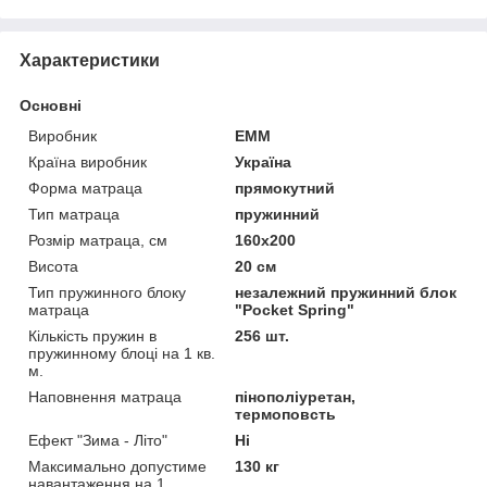
Характеристики
Основні
Виробник
ЕММ
Країна виробник
Україна
Форма матраца
прямокутний
Тип матраца
пружинний
Розмір матраца, см
160х200
Висота
20 см
Тип пружинного блоку
незалежний пружинний блок
матраца
"Pocket Spring"
Кількість пружин в
256 шт.
пружинному блоці на 1 кв.
м.
Наповнення матраца
пінополіуретан,
термоповсть
Ефект "Зима - Літо"
Ні
Максимально допустиме
130 кг
навантаження на 1