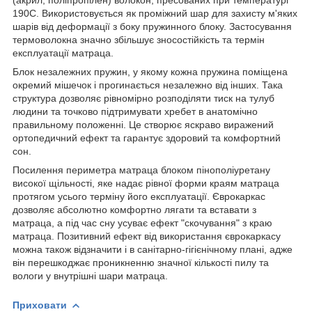
190С. Використовується як проміжний шар для захисту м'яких
шарів від деформації з боку пружинного блоку. Застосування
термоволокна значно збільшує зносостійкість та термін
експлуатації матраца.
Блок незалежних пружин, у якому кожна пружина поміщена
окремий мішечок і прогинається незалежно від інших. Така
структура дозволяє рівномірно розподіляти тиск на тулуб
людини та точково підтримувати хребет в анатомічно
правильному положенні. Це створює яскраво виражений
ортопедичний ефект та гарантує здоровий та комфортний
сон.
Посилення периметра матраца блоком пінополіуретану
високої щільності, яке надає рівної форми краям матраца
протягом усього терміну його експлуатації. Єврокаркас
дозволяє абсолютно комфортно лягати та вставати з
матраца, а під час сну усуває ефект "скочування" з краю
матраца. Позитивний ефект від використання єврокаркасу
можна також відзначити і в санітарно-гігієнічному плані, адже
він перешкоджає проникненню значної кількості пилу та
вологи у внутрішні шари матраца.
Приховати