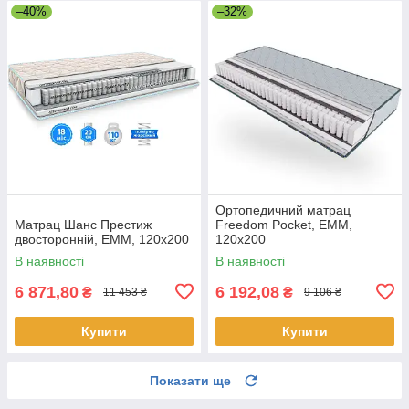
–40%
–32%
Ортопедичний матрац
Матрац Шанс Престиж
Freedom Pocket, EMM,
двосторонній, EMM, 120х200
120х200
В наявності
В наявності
6 871,80
6 192,08
₴
₴
11 453 ₴
9 106 ₴
Купити
Купити
Показати ще