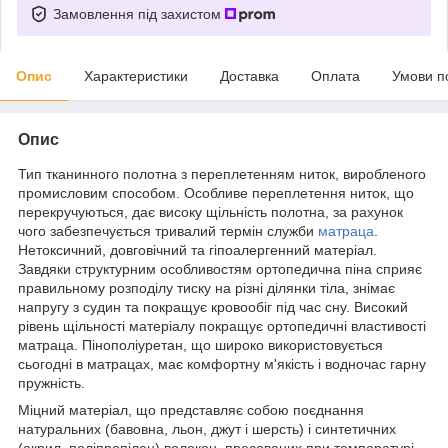
Замовлення під захистом
Опис
Характеристики
Доставка
Оплата
Умови п
Опис
Тип тканинного полотна з переплетенням ниток, виробленого
промисловим способом. Особливе переплетення ниток, що
перекручуються, дає високу щільність полотна, за рахунок
чого забезпечується тривалий термін служби
матраца
.
Нетоксичний, довговічний та гіпоалергенний матеріал.
Завдяки структурним особливостям ортопедична піна сприяє
правильному розподілу тиску на різні ділянки тіла, знімає
напругу з судин та покращує кровообіг під час сну. Високий
рівень щільності матеріалу покращує ортопедичні властивості
матраца. Пінополіуретан, що широко використовується
сьогодні в матрацах, має комфортну м'якість і водночас гарну
пружність.
Міцний матеріал, що представляє собою поєднання
натуральних (бавовна, льон, джут і шерсть) і синтетичних
(акрил, поліпропілен) волокон, пресованих при температурі