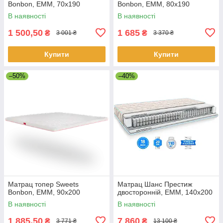
Bonbon, EMM, 70х190
Bonbon, EMM, 80х190
В наявності
В наявності
1 500,50
1 685
₴
₴
3 001 ₴
3 370 ₴
Купити
Купити
–50%
–40%
Матрац топер Sweets
Матрац Шанс Престиж
Bonbon, EMM, 90х200
двосторонній, EMM, 140х200
В наявності
В наявності
1 885,50
7 860
₴
₴
3 771 ₴
13 100 ₴