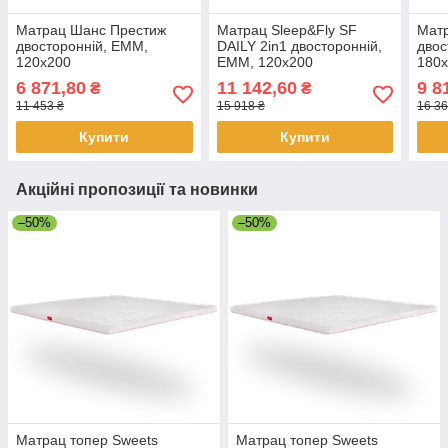
Матрац Шанс Престиж
Матрац Sleep&Fly SF
Мат
двосторонній, EMM,
DAILY 2in1 двосторонній,
двос
120х200
EMM, 120х200
180
6 871,80
11 142,60
9 8
₴
₴
11 453 ₴
15 918 ₴
16 36
Купити
Купити
Акційні пропозиції та новинки
–50%
–50%
Матрац топер Sweets
Матрац топер Sweets