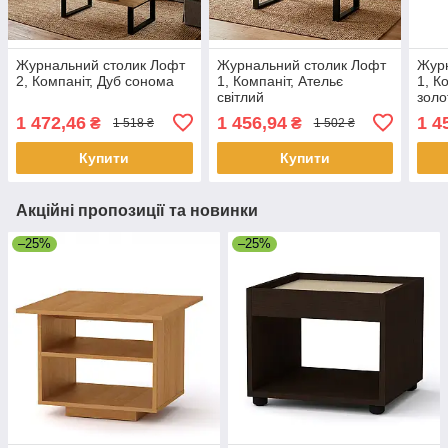
Журнальний столик Лофт
Журнальний столик Лофт
Журн
2, Компаніт, Дуб сонома
1, Компаніт, Ательє
1, К
світлий
золо
1 472,46
1 456,94
1 4
₴
₴
1 518 ₴
1 502 ₴
Купити
Купити
Акційні пропозиції та новинки
–25%
–25%