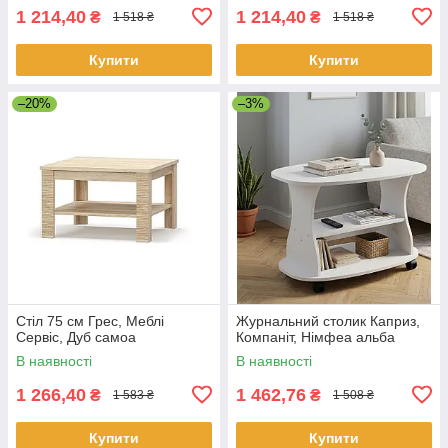
1 214,40
1 214,40
₴
₴
1 518 ₴
1 518 ₴
Купити
Купити
–20%
–3%
Стіл 75 см Грес, Меблі
Журнальний столик Каприз,
Сервіс, Дуб самоа
Компаніт, Німфеа альба
В наявності
В наявності
1 266,40
1 462,76
₴
₴
1 583 ₴
1 508 ₴
Купити
Купити