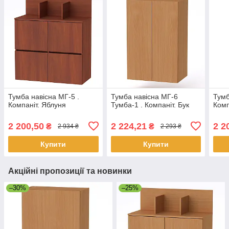
Тумба навісна МГ-5 .
Тумба навісна МГ-6
Тумб
Компаніт. Яблуня
Тумба-1 . Компаніт. Бук
Комп
2 200,50
2 224,21
2 2
₴
₴
2 934 ₴
2 293 ₴
Купити
Купити
Акційні пропозиції та новинки
–30%
–25%