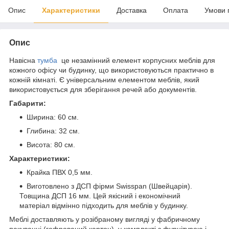
Опис
Характеристики
Доставка
Оплата
Умови 
Опис
Навісна
тумба
це незамінний елемент корпусних меблів для
кожного офісу чи будинку, що використовуються практично в
кожній кімнаті. Є універсальним елементом меблів, який
використовується для зберігання речей або документів.
Габарити:
Ширина: 60 см.
Глибина: 32 см.
Висота: 80 см.
Характеристики:
Крайка ПВХ 0,5 мм.
Виготовлено з ДСП фірми Swisspan (Швейцарія).
Товщина ДСП 16 мм. Цей якісний і економічний
матеріал відмінно підходить для меблів у будинку.
Меблі доставляють у розібраному вигляді у фабричному
пакуванні (гофрований картон), у комплекті з фурнітурою і