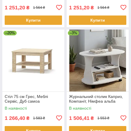
1 251,20
1 251,20
₴
₴
1 564 ₴
1 564 ₴
Купити
Купити
–20%
–3%
Стіл 75 см Грес, Меблі
Журнальний столик Каприз,
Сервіс, Дуб самоа
Компаніт, Німфеа альба
В наявності
В наявності
1 266,40
1 506,41
₴
₴
1 583 ₴
1 553 ₴
Купити
Купити