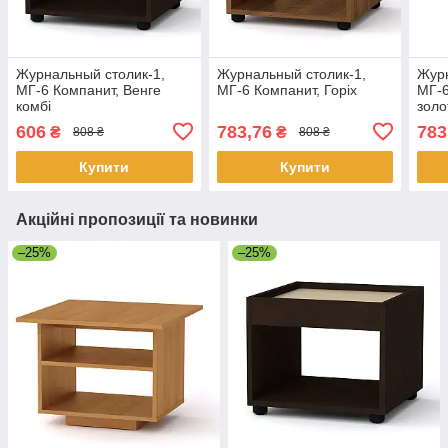
Журнальный столик-1,
Журнальный столик-1,
Журн
МГ-6 Компанит, Венге
МГ-6 Компанит, Горіх
МГ-6
комбі
золо
606
783,76
783
₴
₴
808 ₴
808 ₴
Купити
Купити
Акційні пропозиції та новинки
–25%
–25%