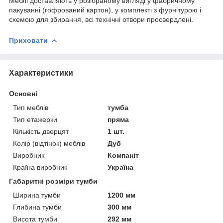
Меблі доставляють у розібраному вигляді у фабричному
пакуванні (гофрований картон), у комплекті з фурнітурою і
схемою для збирання, всі технічні отвори просвердлені.
Приховати
Характеристики
Основні
Тип меблів
тумба
Тип етажерки
пряма
Кількість дверцят
1 шт.
Колір (відтінок) меблів
Дуб
Виробник
Компаніт
Країна виробник
Україна
Габаритні розміри тумби
Ширина тумби
1200 мм
Глибина тумби
300 мм
Висота тумби
292 мм