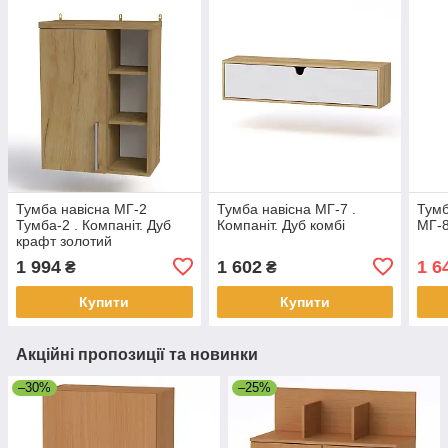
Тумба навісна МГ-2
Тумба навісна МГ-7 .
Тумб
Тумба-2 . Компаніт. Дуб
Компаніт. Дуб комбі
МГ-8
крафт золотий
1 994
1 602
1 6
₴
₴
Купити
Купити
Акційні пропозиції та новинки
–30%
–25%