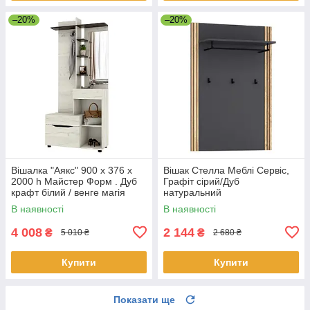
–20%
–20%
Вішалка "Аякс" 900 х 376 х
Вішак Стелла Меблі Сервіс,
2000 h Майстер Форм . Дуб
Графіт сірий/Дуб
крафт білий / венге магія
натуральний
(правостороння)
В наявності
В наявності
4 008
2 144
₴
₴
5 010 ₴
2 680 ₴
Купити
Купити
Показати ще