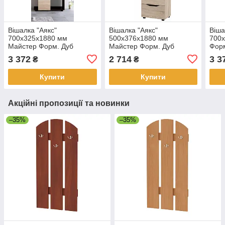
Вішалка "Аякс"
Вішалка "Аякс"
Віша
700x325x1880 мм
500x376x1880 мм
700x
Майстер Форм. Дуб
Майстер Форм. Дуб
Форм
сонома / Венге магія
сонома/Венге магія
(пра
3 372
2 714
3 3
₴
₴
(лівостороння)
Купити
Купити
Акційні пропозиції та новинки
–35%
–35%