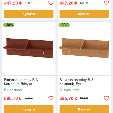
447,20
447,20
₴
₴
688 ₴
688 ₴
Купити
Купити
–30%
–30%
Вішалка на стіну В-3,
Вішалка на стіну В-3,
Компаніт, Яблуко
Компаніт, Бук
В наявності
В наявності
595,70
595,70
₴
₴
851 ₴
851 ₴
Купити
Купити