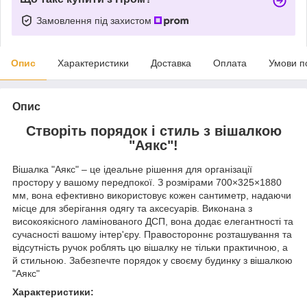
Замовлення під захистом
Опис
Характеристики
Доставка
Оплата
Умови п
Опис
Створіть порядок і стиль з вішалкою
"Аякс"!
Вішалка "Аякс" – це ідеальне рішення для організації
простору у вашому передпокої. З розмірами 700×325×1880
мм, вона ефективно використовує кожен сантиметр, надаючи
місце для зберігання одягу та аксесуарів. Виконана з
високоякісного ламінованого ДСП, вона додає елегантності та
сучасності вашому інтер'єру. Правостороннє розташування та
відсутність ручок роблять цю вішалку не тільки практичною, а
й стильною. Забезпечте порядок у своєму будинку з вішалкою
"Аякс"
Характеристики: