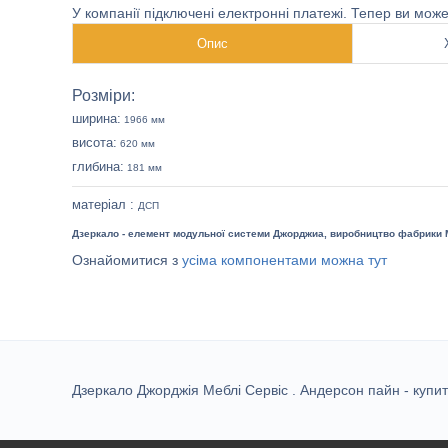
У компанії підключені електронні платежі. Тепер ви мож
Опис
Розміри:
ширина:
1966 мм
висота:
620 мм
глибина:
181 мм
матеріал :
ДСП
Дзеркало
- елемент модульної системи
Джорджиа
, виробництво фабрики
Ознайомитися з
усіма компонентами можна тут
Дзеркало Джорджія Меблі Сервіс . Андерсон пайн - купити 