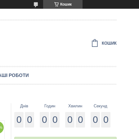
Кошик
КОШИК
АШІ РОБОТИ
Днів
Годин
Хвилин
Секунд
0
0
0
0
0
0
0
0
%