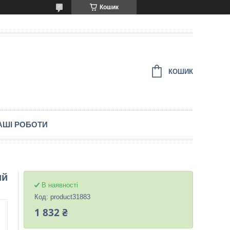
Кошик
КОШИК
АШІ РОБОТИ
ий
В наявності
Код:
product31883
1 832 ₴