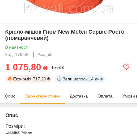
Крісло-мішок Гном New Меблі Сервіс Росто
(помаранчевий)
В наявності
Код: 176588
Роздріб
1 075,80
₴
1 793 ₴
Економія
717.20 ₴
Залишилось
14 днів
Опис
Характеристики
Доставка
Оплата
Умови 
Опис
Розміри:
ширина:
700 мм