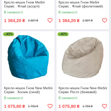
Крісло-мішок Гном Меблі
Крісло-мішок Гном Меблі
Сервіс . Флай (асорті)
Сервіс . Флай (фіолетовий)
В наявності
В наявності
1 384,20
1 384,20
₴
₴
2 307 ₴
2 307 ₴
–40%
–40%
Крісло-мішок Гном New Меблі
Крісло-мішок Гном New Меблі
Сервіс . Космік (синій)
Сервіс Росто (бежевий)
В наявності
В наявності
1 075,80
1 075,80
₴
₴
1 793 ₴
1 793 ₴