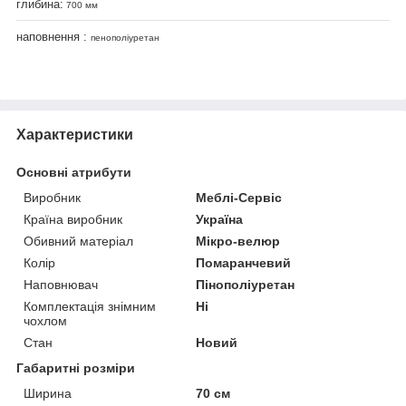
глибина:
700 мм
наповнення :
пенополіуретан
Характеристики
Основні атрибути
Виробник
Меблі-Сервіс
Країна виробник
Україна
Обивний матеріал
Мікро-велюр
Колір
Помаранчевий
Наповнювач
Пінополіуретан
Комплектація знімним
Ні
чохлом
Стан
Новий
Габаритні розміри
Ширина
70 см