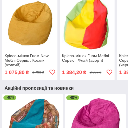
Крісло-мішок Гном New
Крісло-мішок Гном Меблі
Кріс
Меблі Сервіс . Космік
Сервіс . Флай (асорті)
Серв
(жовтий)
(чер
1 075,80
1 384,20
1 3
₴
₴
1 793 ₴
2 307 ₴
Акційні пропозиції та новинки
–40%
–40%