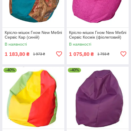
Крісло-мішок Гном New Меблі
Крісло-мішок Гном New Меблі
Сервіс Кар (синій)
Сервіс Космік (фіолетовий)
В наявності
В наявності
1 183,80
1 075,80
₴
₴
1 973 ₴
1 793 ₴
–40%
–40%