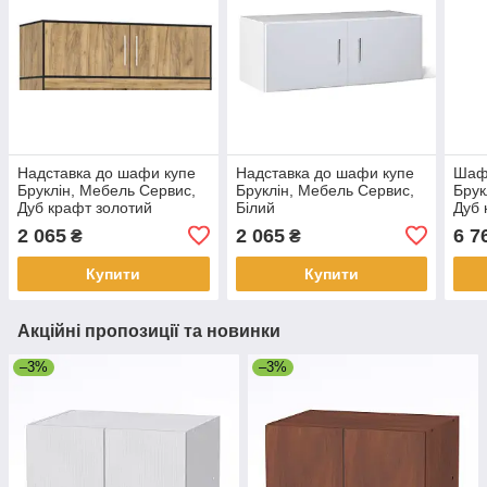
Надставка до шафи купе
Надставка до шафи купе
Шаф
Бруклін, Мебель Сервис,
Бруклін, Мебель Сервис,
Брук
Дуб крафт золотий
Білий
Дуб 
2 065
2 065
6 7
₴
₴
Купити
Купити
Акційні пропозиції та новинки
–3%
–3%