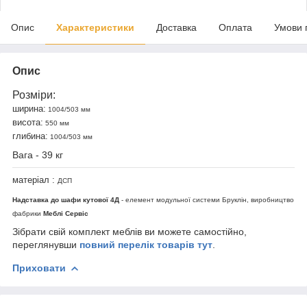
Опис
Характеристики
Доставка
Оплата
Умови 
Опис
Розміри:
ширина:
1004/503 мм
висота:
550 мм
глибина:
1004/503 мм
Вага - 39 кг
матеріал :
ДСП
Надставка до шафи кутової 4Д
- елемент модульної системи
Бруклін
, виробництво
фабрики
Меблі Сервіс
Зібрати свій комплект меблів ви можете самостійно,
переглянувши
повний перелік товарів тут
.
Приховати