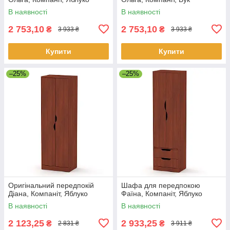
В наявності
В наявності
2 753,10
2 753,10
₴
₴
3 933 ₴
3 933 ₴
Купити
Купити
–25%
–25%
Оригінальний передпокій
Шафа для передпокою
Діана, Компаніт, Яблуко
Фаїна, Компаніт, Яблуко
В наявності
В наявності
2 123,25
2 933,25
₴
₴
2 831 ₴
3 911 ₴