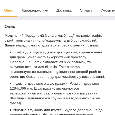
Опис
Характеристики
Доставка
Оплата
Умови п
Опис
Модульний Передпокій Сола в комбінації кольорів графіт/
сірий, кремона канноло/ккашемір та дуб сонома/білий.
Даний передпокій складається з трьох окремих позицій:
шафа для одягу з двума дверцятами, спроектована
для функціонального використання простору.
Наповнення шафи складається з 2х поличок, та
висувної штанги для вішаків. Також шафа
комплектується системою відкривання дверей push to
open, що беззаперечно додає комфорту у використанні.
підвісне дзеркало з шухлядками. Розміри дзеркала
1284х366 мм. Шухлядки комплектуються
телескопічними направляючими повного висування.
Шухлядки відчиняються зручним методом натиску на
фасад.
вішалка з тумбою для взуття - чудове доповнення до
попередніх елементів, як розширення корисного