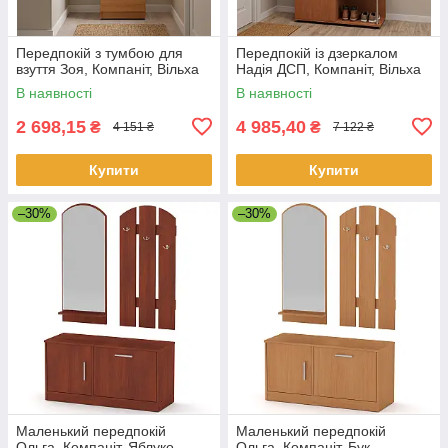
Передпокій з тумбою для
Передпокій із дзеркалом
взуття Зоя, Компаніт, Вільха
Надія ДСП, Компаніт, Вільха
В наявності
В наявності
2 698,15
4 985,40
₴
₴
4 151 ₴
7 122 ₴
Купити
Купити
–30%
–30%
Маленький передпокій
Маленький передпокій
Ольга, Компаніт, Яблуко
Ольга, Компаніт, Бук