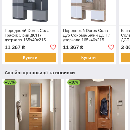
Передпокій Doros Сола
Передпокій Doros Сола
Віша
Графіт/Сірий ДСП /
Дуб Сонома/Білий ДСП /
Сол
дзеркало 165х40х215
дзеркало 165х40х215
ДСП
11 367
11 367
3 0
₴
₴
Купити
Купити
Акційні пропозиції та новинки
–35%
–30%