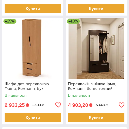
Купити
Купити
–25%
–10%
Шафа для передпокою
Передпокій з нішою Ірма,
Фаїна, Компаніт, Бук
Компаніт, Венге темний
В наявності
В наявності
2 933,25
4 903,20
₴
₴
3 911 ₴
5 448 ₴
Купити
Купити