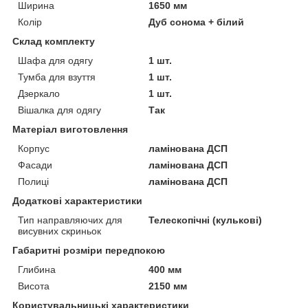
Ширина
1650 мм
Колір
Дуб сонома + білий
Склад комплекту
Шафа для одягу
1 шт.
Тумба для взуття
1 шт.
Дзеркало
1 шт.
Вішалка для одягу
Так
Матеріал виготовлення
Корпус
ламінована ДСП
Фасади
ламінована ДСП
Полиці
ламінована ДСП
Додаткові характеристики
Тип направляючих для
Телескопічні (кулькові)
висувних скриньок
Габаритні розміри передпокою
Глибина
400 мм
Висота
2150 мм
Користувальницькі характеристики