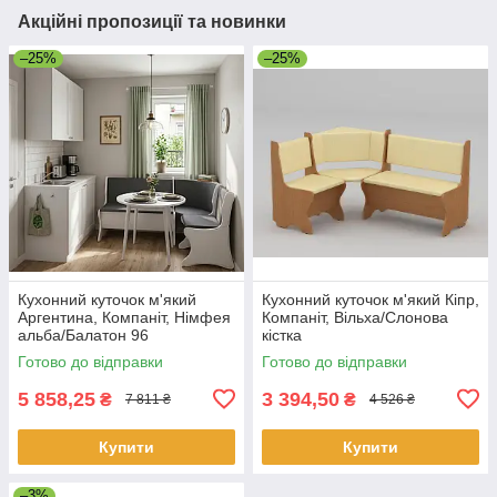
Акційні пропозиції та новинки
–25%
–25%
Кухонний куточок м'який
Кухонний куточок м'який Кіпр,
Аргентина, Компаніт, Німфея
Компаніт, Вільха/Слонова
альба/Балатон 96
кістка
Готово до відправки
Готово до відправки
5 858,25
3 394,50
₴
₴
7 811 ₴
4 526 ₴
Купити
Купити
–3%