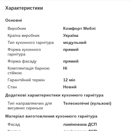
Характеристики
Основні
Виробник
Комфорт Меблі
Країна виробник
Україна
Тип кухонного гарнітура
модульний
Форма кухонного
прямий
гарнітура
Форма фасаду
прямий
Комплектація барною
Ні
стійкою
Гарантійний термін
12 міс
Стан
Новий
Додаткові характеристики кухонного гарнітура
Тип направляючих для
Телескопічні (кулькові)
висувних скриньок
Матеріал виготовлення кухонного гарнітура
Фасад
ламінована ДСП