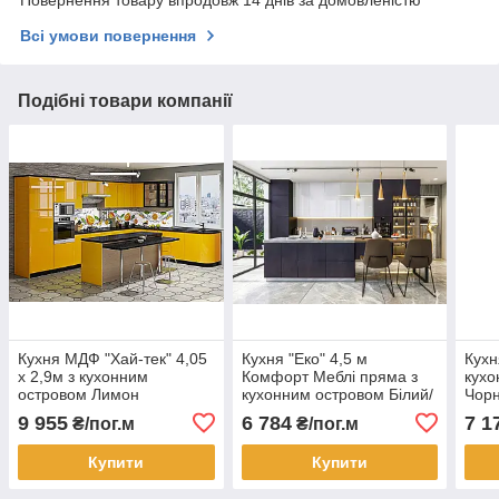
Повернення товару впродовж 14 днів за домовленістю
Всі умови повернення
Подібні товари компанії
Кухня МДФ "Хай-тек" 4,05
Кухня "Еко" 4,5 м
Кухн
х 2,9м з кухонним
Комфорт Меблі пряма з
кухо
островом Лимон
кухонним островом Білий/
Чор
Вугільний камінь
9 955
6 784
7 1
₴/пог.м
₴/пог.м
Купити
Купити