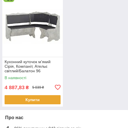
Кухонний куточок м'який
Сірія, Компаніт, Ательє
світлий/Балатон 96
В наявності
4 887,83
₴
5 039 ₴
Купити
Про нас