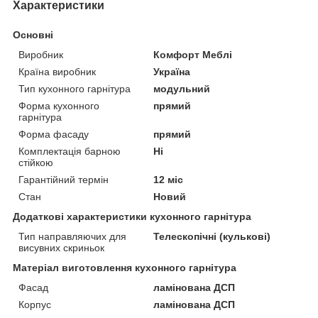
Характеристики
Основні
Виробник
Комфорт Меблі
Країна виробник
Україна
Тип кухонного гарнітура
модульний
Форма кухонного
прямий
гарнітура
Форма фасаду
прямий
Комплектація барною
Ні
стійкою
Гарантійний термін
12 міс
Стан
Новий
Додаткові характеристики кухонного гарнітура
Тип направляючих для
Телескопічні (кулькові)
висувних скриньок
Матеріал виготовлення кухонного гарнітура
Фасад
ламінована ДСП
Корпус
ламінована ДСП