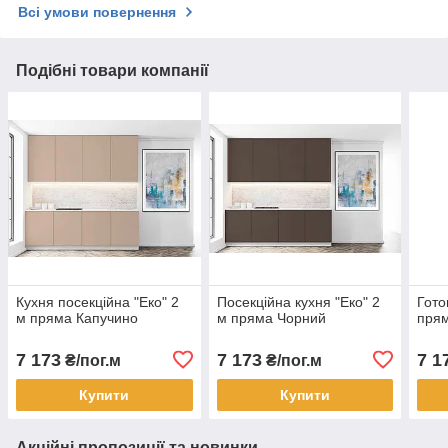
Всі умови повернення
Подібні товари компанії
Кухня посекційна "Еко" 2
Посекційна кухня "Еко" 2
Гото
м пряма Капучино
м пряма Чорний
прям
7 173
7 173
7 1
₴/пог.м
₴/пог.м
Купити
Купити
Акційні пропозиції та новинки