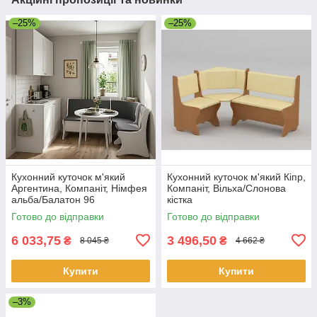
–25%
–25%
Кухонний куточок м'який
Кухонний куточок м'який Кіпр,
Аргентина, Компаніт, Німфея
Компаніт, Вільха/Слонова
альба/Балатон 96
кістка
Готово до відправки
Готово до відправки
6 033,75
3 496,50
₴
₴
8 045 ₴
4 662 ₴
Купити
Купити
–3%