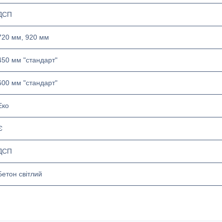
ДСП
720 мм, 920 мм
450 мм "стандарт"
600 мм "стандарт"
Еко
Є
ДСП
Бетон світлий