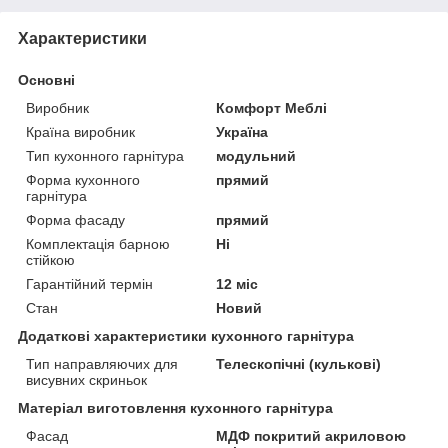
Характеристики
Основні
Виробник
Комфорт Меблі
Країна виробник
Україна
Тип кухонного гарнітура
модульний
Форма кухонного
прямий
гарнітура
Форма фасаду
прямий
Комплектація барною
Ні
стійкою
Гарантійний термін
12 міс
Стан
Новий
Додаткові характеристики кухонного гарнітура
Тип направляючих для
Телескопічні (кулькові)
висувних скриньок
Матеріал виготовлення кухонного гарнітура
Фасад
МДФ покритий акриловою