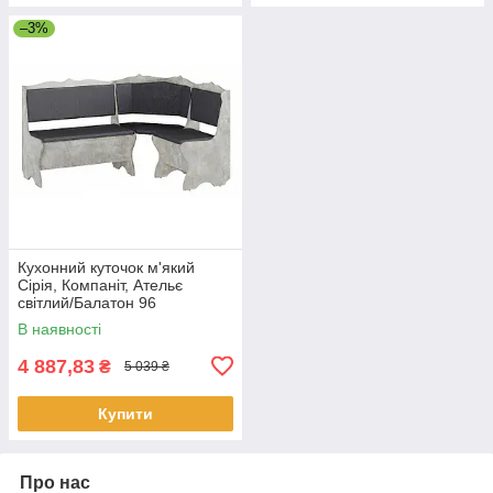
–3%
Кухонний куточок м'який
Сірія, Компаніт, Ательє
світлий/Балатон 96
В наявності
4 887,83
₴
5 039 ₴
Купити
Про нас