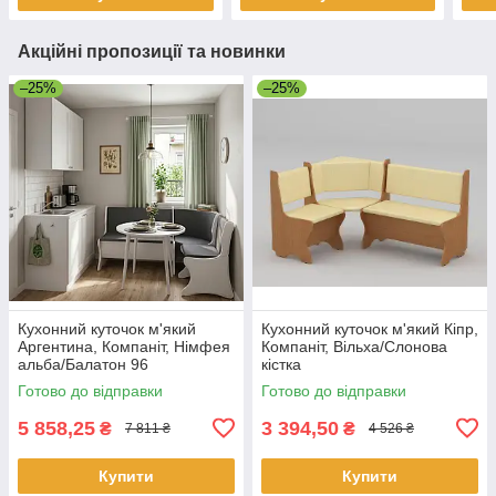
Акційні пропозиції та новинки
–25%
–25%
Кухонний куточок м'який
Кухонний куточок м'який Кіпр,
Аргентина, Компаніт, Німфея
Компаніт, Вільха/Слонова
альба/Балатон 96
кістка
Готово до відправки
Готово до відправки
5 858,25
3 394,50
₴
₴
7 811 ₴
4 526 ₴
Купити
Купити