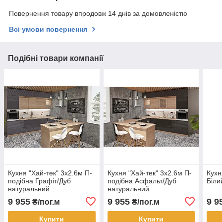
Повернення товару впродовж 14 днів за домовленістю
Всі умови повернення
Подібні товари компанії
Кухня "Хай-тек" 3х2.6м П-
Кухня "Хай-тек" 3х2.6м П-
Кухн
подібна Графіт/Дуб
подібна Асфальт/Дуб
Біли
натуральний
натуральний
9 955
9 955
9 9
₴/пог.м
₴/пог.м
Купити
Купити