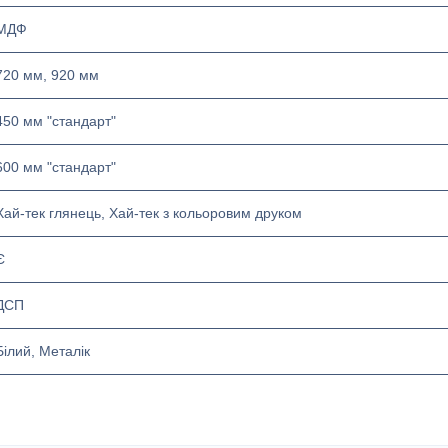
МДФ
720 мм, 920 мм
450 мм "стандарт"
600 мм "стандарт"
Хай-тек глянець, Хай-тек з кольоровим друком
Є
ДСП
Білий, Металік