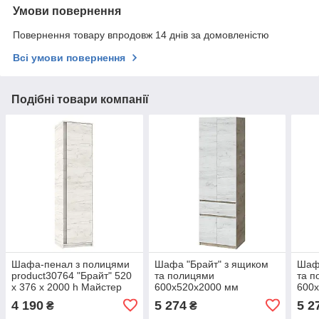
Умови повернення
Повернення товару впродовж 14 днів за домовленістю
Всі умови повернення
Подібні товари компанії
Шафа-пенал з полицями
Шафа "Брайт" з ящиком
Шафа
product30764 "Брайт" 520
та полицями
та п
х 376 х 2000 h Майстер
600х520х2000 мм
600
Форм . Дуб крафт білий
Майстер Форм. Дуб крафт
Майс
4 190
5 274
5 2
₴
₴
сірий/Дуб крафт білий
магі