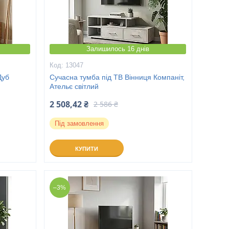
Залишилось 16 днів
13047
Дуб
Сучасна тумба під ТВ Вінниця Компаніт,
Ательє світлий
2 508,42 ₴
2 586 ₴
Під замовлення
КУПИТИ
–3%