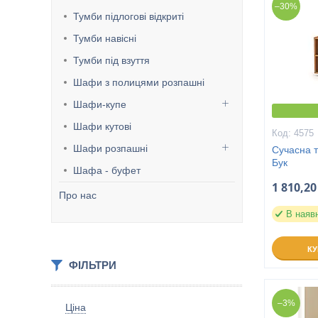
–30%
Тумби підлогові відкриті
Тумби навісні
Тумби під взуття
Шафи з полицями розпашні
Шафи-купе
Шафи кутові
4575
Шафи розпашні
Сучасна т
Бук
Шафа - буфет
1 810,20
Про нас
В наяв
К
ФІЛЬТРИ
–3%
Ціна