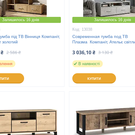
Залишилось 16 днів
Залишилось 16 днів
3
13038
умба під ТВ Вінниця Компаніт,
Современная тумба под ТВ
т золотий
Плазма Компаніт, Ательє світл
 ₴
3 036,10 ₴
2 586 ₴
3 130 ₴
влення
В наявності
УПИТИ
КУПИТИ