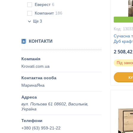
Еверест
6
Компанит
186
Ще 3
1303
Сучасна т
КОНТАКТИ
Дуб краф
2 508,42
Під замо
Krovati.com.ua
К
МаринаЯна
вул. Польова 61 08602, Васильків,
Україна
+380 (63) 959-21-22