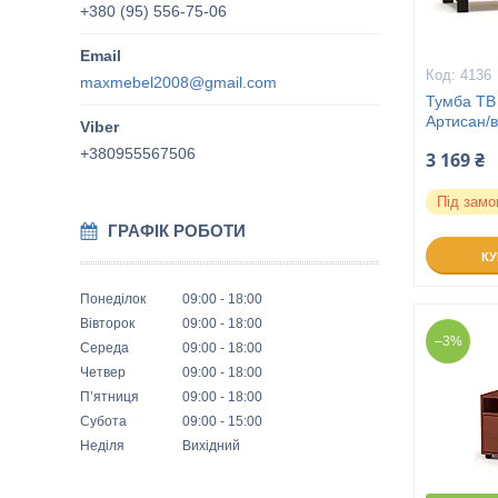
+380 (95) 556-75-06
4136
maxmebel2008@gmail.com
Тумба ТВ
Артисан/
+380955567506
3 169 ₴
Під замо
ГРАФІК РОБОТИ
К
Понеділок
09:00
18:00
Вівторок
09:00
18:00
–3%
Середа
09:00
18:00
Четвер
09:00
18:00
Пʼятниця
09:00
18:00
Субота
09:00
15:00
Неділя
Вихідний