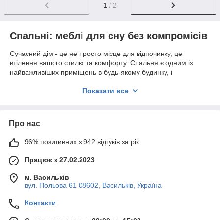
1
/ 2
Спальні: меблі для сну без компромісів
Сучасний дім - це не просто місце для відпочинку, це
втілення вашого стилю та комфорту. Спальня є одним із
найважливіших приміщень в будь-якому будинку, і
правильний вибір меблів для неї визначає атмосферу та
зручність вашого життя.
Показати все
Меблі для спальні
Наш магазин пропонує вам найкращі спальні гарнітури та
Про нас
меблі для створення ідеального інтер'єру вашої спальні. Ми
розуміємо, що кожна особа має свій власний унікальний
96% позитивних з 942 відгуків за рік
стиль та вимоги до комфорту.
Працює з 27.02.2023
Тому наш асортимент меблів для спальні розроблено з
урахуванням різноманітних смаків і потреб:
м. Васильків
вул. Польова 61 08602, Васильків, Україна
Ліжка є серцем кожної спальні, і їх вибір має бути
обдуманим і стильним. У нашому магазині ви знайдете
Контакти
великий вибір ліжок різних стилів і розмірів, які
відповідають найвищим стандартам зручності і